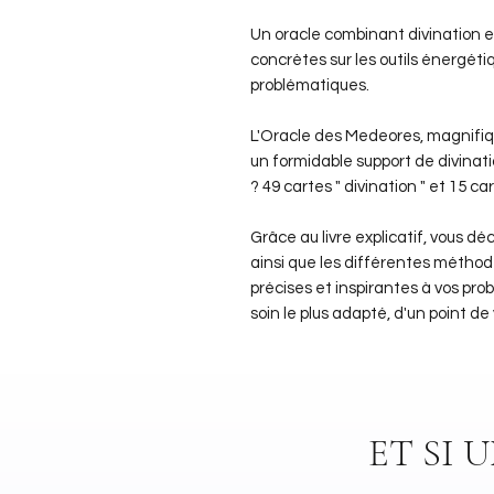
Un oracle combinant divination 
concrètes sur les outils énergétiq
problématiques.
L'Oracle des Medeores, magnifiq
un formidable support de divinat
? 49 cartes " divination " et 15 c
Grâce au livre explicatif, vous dé
ainsi que les différentes méthod
précises et inspirantes à vos pro
soin le plus adapté, d'un point d
ET SI 