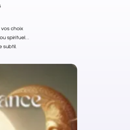
s
 vos choix
jou spirituel…
 subtil.
NEW