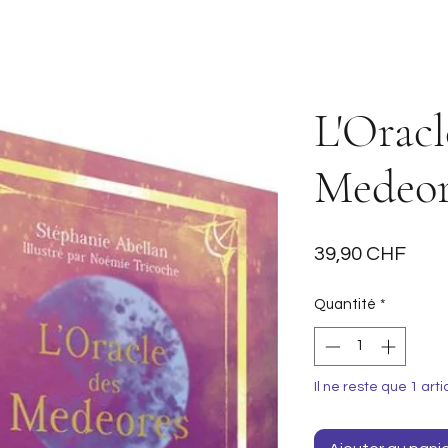
L'Oracl
Medeor
Prix
39,90 CHF
Quantité
*
Il ne reste que 1 arti