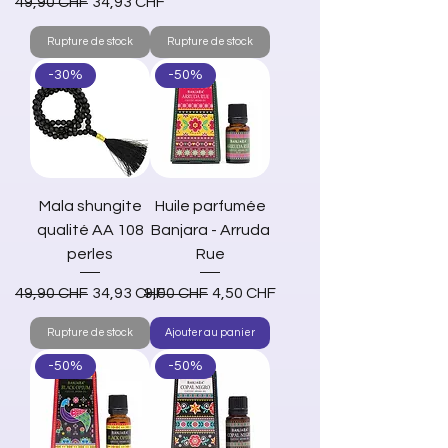
Prix original
Prix promotionnel
49,90 CHF
34,93 CHF
Rupture de stock
Rupture de stock
-30%
-50%
Mala shungite
Huile parfumée
qualité AA 108
Banjara - Arruda
perles
Rue
Prix original
Prix promotionnel
Prix original
Prix promotionnel
49,90 CHF
34,93 CHF
9,00 CHF
4,50 CHF
Rupture de stock
Ajouter au panier
-50%
-50%