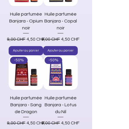
Huile parfumée
Huile parfumée
Banjara - Opium
Banjara - Copal
noir
noir
Prix original
Prix promotionnel
Prix original
Prix promotionnel
9,00 CHF
4,50 CHF
9,00 CHF
4,50 CHF
Ajouter au panier
Ajouter au panier
-50%
-50%
Huile parfumée
Huile parfumée
Banjara - Sang
Banjara - Lotus
de Dragon
du Nil
Prix original
Prix promotionnel
Prix original
Prix promotionnel
9,00 CHF
4,50 CHF
9,00 CHF
4,50 CHF