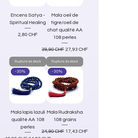
Encens Satya -
Mala oeil de
Spiritual Healing
tigre/oeil de
chat qualité AA
Prix
2,80 CHF
108 perles
Prix original
Prix promotionnel
39,90 CHF
27,93 CHF
Rupture de stock
Rupture de stock
-30%
-30%
Mala lapis lazuli
Mala Rudraksha
qualité AA 108
108 grains
perles
Prix original
Prix promotionnel
24,90 CHF
17,43 CHF