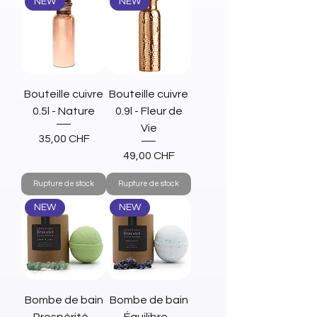
NEW
NEW
Bouteille cuivre
Bouteille cuivre
0.5l - Nature
0.9l - Fleur de
Vie
Prix
35,00 CHF
Prix
49,00 CHF
Rupture de stock
Rupture de stock
NEW
NEW
Bombe de bain
Bombe de bain