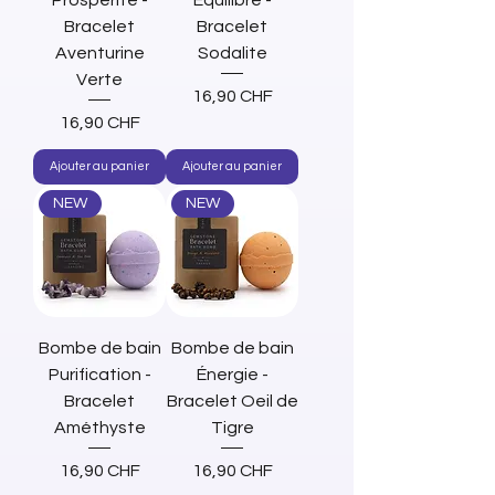
Prospérité -
Équilibre -
Bracelet
Bracelet
Aventurine
Sodalite
Verte
Prix
16,90 CHF
Prix
16,90 CHF
Ajouter au panier
Ajouter au panier
NEW
NEW
Bombe de bain
Bombe de bain
Purification -
Énergie -
Bracelet
Bracelet Oeil de
Améthyste
Tigre
Prix
Prix
16,90 CHF
16,90 CHF