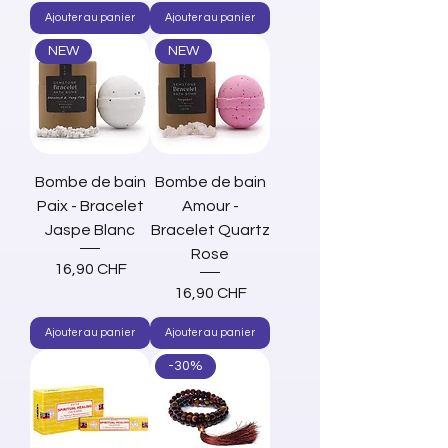
Ajouter au panier
Ajouter au panier
NEW
NEW
Bombe de bain
Bombe de bain
Paix - Bracelet
Amour -
Jaspe Blanc
Bracelet Quartz
Rose
Prix
16,90 CHF
Prix
16,90 CHF
Ajouter au panier
Ajouter au panier
-30%