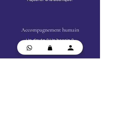
Accompagnement humain
Un doute ? Un besoin ?
Écrivez-moi sur WhatsApp.
Engagement énergétique et éthique
Produits respectueux de votre énergie…
et de la planète.
1 commande = 1 arbre planté
Pour contribuer à la Terre Mère