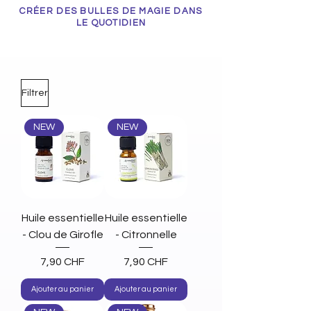
CRÉER DES BULLES DE MAGIE DANS
LE QUOTIDIEN
Filtrer
NEW
NEW
Huile essentielle
Huile essentielle
- Clou de Girofle
- Citronnelle
Prix
Prix
7,90 CHF
7,90 CHF
Ajouter au panier
Ajouter au panier