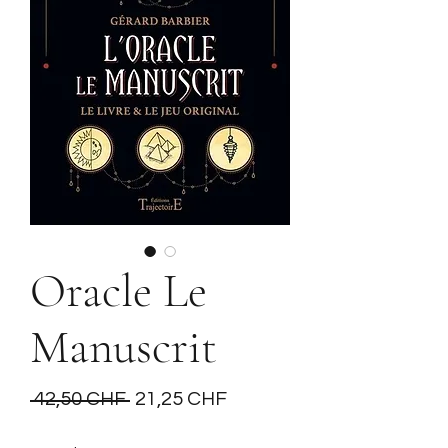
Oracle Le
Manuscrit
Prix
Prix
 42,50 CHF 
21,25 CHF
original
promotionnel