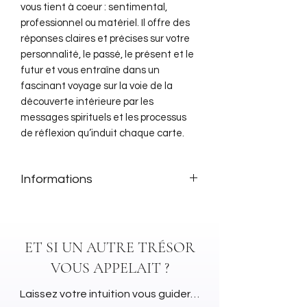
vous tient à coeur : sentimental,
professionnel ou matériel. Il offre des
réponses claires et précises sur votre
personnalité, le passé, le présent et le
futur et vous entraîne dans un
fascinant voyage sur la voie de la
découverte intérieure par les
messages spirituels et les processus
de réflexion qu’induit chaque carte.
Informations
Esméralda Bernard (Auteur)
Julian Van Bur (Illustrateur)
Coffret de 54 cartes + livre
ET SI UN AUTRE TRÉSOR
explicatif de 238 pages
VOUS APPELAIT ?
Laissez votre intuition vous guider…