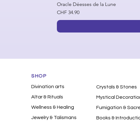
Oracle Déesses de la Lune
Price
CHF 34.90
SHOP
Divination arts
Crystals & Stones
Altar & Rituals
Mystical Decoratio
Wellness & Healing
Fumigation & Sacr
Jewelry & Talismans
Books & Introducti