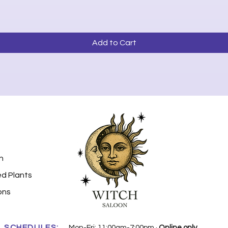
Quick View
Add to Cart
n
ed Plants
ons
SCHEDULES:
Mon-Fri: 11:00am-7:00pm ·
Online only