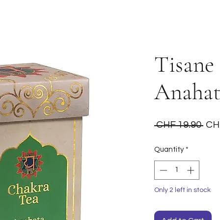
Tisane
Anahat
Reg
 CHF 19.90 
CH
Pri
Quantity
*
Only 2 left in stock