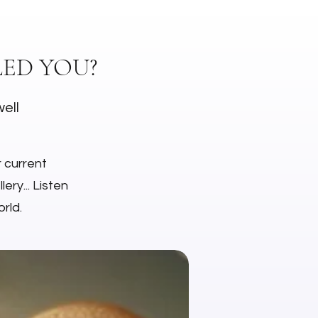
ED YOU?
well
r current
ery... Listen
rld.
NEW