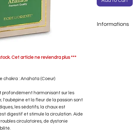
Add to Cart
Informations
Issu de l'agriculture
Ingrédients :
Rose
passion, achillea.
Boîte en carton :
stock. Cet article ne reviendra plus ***
Production :
Itali
Mode d'emploi :
1
d'eau bouillante, 
e chakra : Anahata (Coeur)
boire deux tasses
et profondément harmonisant sur les
 l'aubépine et la fleur de la passion sont
ques, les sédatifs; la chaux est
t digestif et stimule la circulation. Aide
roubles circulatoires, de dystonie
ilité.