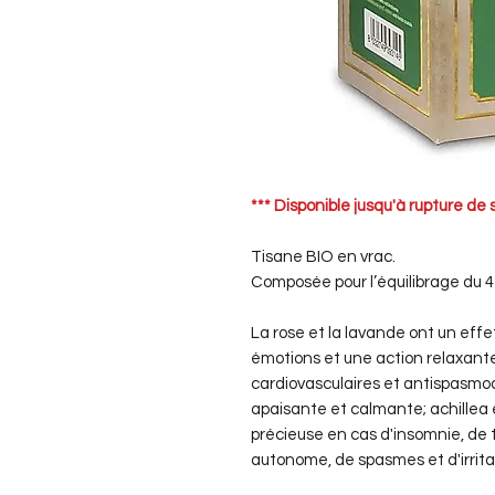
*** Disponible jusqu'à rupture de 
Tisane BIO en vrac.
Composée pour l’équilibrage du 4
La rose et la lavande ont un eff
émotions et une action relaxante;
cardiovasculaires et antispasmodi
apaisante et calmante; achillea es
précieuse en cas d'insomnie, de t
autonome, de spasmes et d'irritab