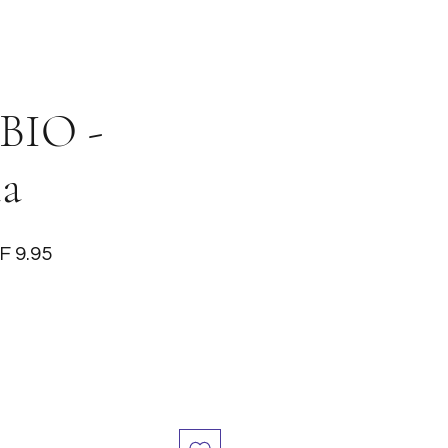
 BIO -
a
ular
Sale
F 9.95
ce
Price