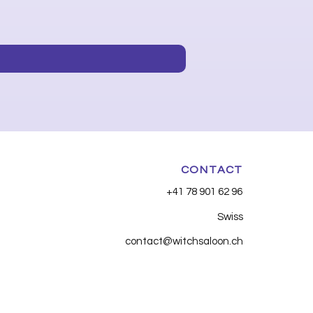
Huile essentielle - Clou d
Price
CHF 7.90
CONTACT
+41 78 901 62 96
Swiss
contact@witchsaloon.ch