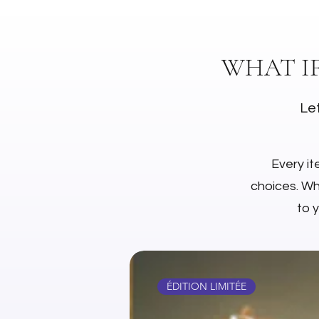
WHAT I
Let
Every it
choices. Whe
to 
ÉDITION LIMITÉE