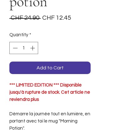
potion
Regular
Sale
 CHF 24.90 
CHF 12.45
Price
Price
Quantity
*
Add to Cart
*** LIMITED EDITION *** Disponible
jusqu'à rupture de stock. Cet article ne
reviendra plus
Démarre la journée tout en lumière, en
portant avec toi le mug "Morning
Potion".