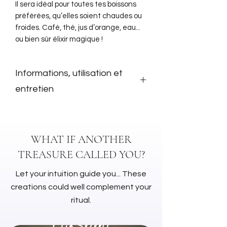
Il sera idéal pour toutes tes boissons
préférées, qu’elles soient chaudes ou
froides. Café, thé, jus d’orange, eau...
ou bien sûr élixir magique !
Informations, utilisation et
entretien
Illustration créé par Witch Saloon
Mug isotherme fourni avec
bandeau anti-dérapant
WHAT IF ANOTHER
Capacité : 300 ml
TREASURE CALLED YOU?
Matière : PP, PE recyclable
Fabriqué en Europe
Let your intuition guide you... These
Le mug et son couvercle sont
creations could well complement your
lavables en lave-vaisselle
(Attention : panier supérieur
ritual.
uniquement)
Peut passer au micro-ondes