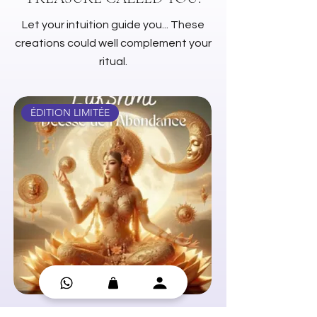
Let your intuition guide you... These
creations could well complement your
ritual.
ÉDITION LIMITÉE
Oracle Déesses de la Lune
Huile essentielle - C