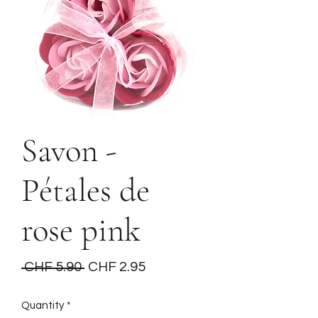
Savon -
Pétales de
rose pink
Regular
Sale
 CHF 5.90 
CHF 2.95
Price
Price
Quantity
*