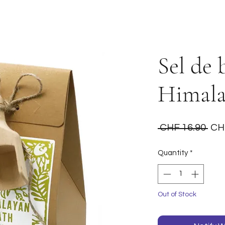
Sel de 
Himala
Reg
 CHF 16.90 
CH
Pri
Quantity
*
Out of Stock