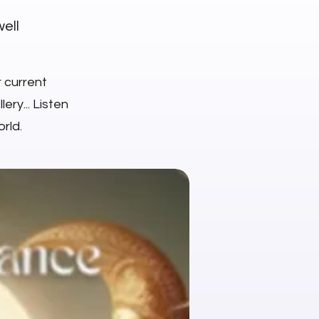
well
r current
ery... Listen
rld.
NEW