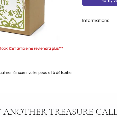
Notify W
Informations
Contenance :
50
Utilisation :
Verse
bain
tock. Cet article ne reviendra plus***
calmer, à nourrir votre peau et à détoxifier
F ANOTHER TREASURE CALL