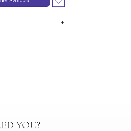
hen Available
0gr
r 2 cuillères de sel dans votre
ED YOU?