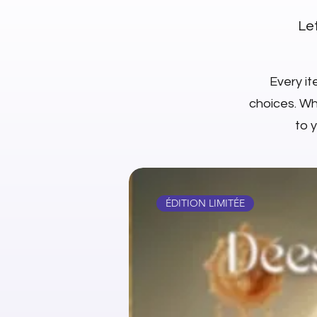
Let
Every it
choices. Whe
to 
ÉDITION LIMITÉE