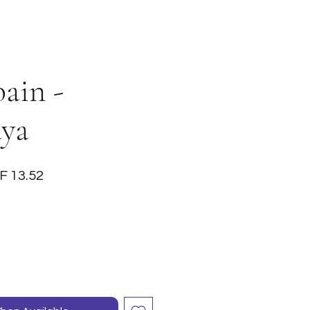
bain -
ya
ular
Sale
F 13.52
ce
Price