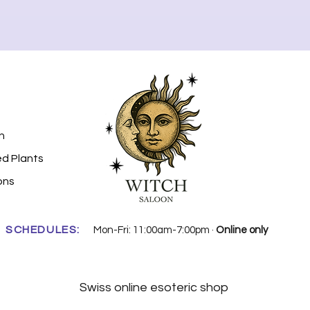
n
ed Plants
ons
SCHEDULES:
Mon-Fri: 11:00am-7:00pm ·
Online only
Swiss online esoteric shop