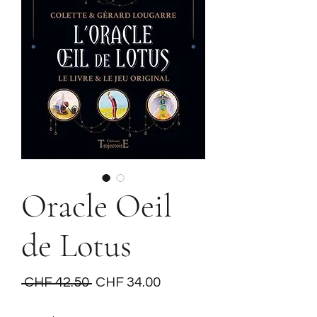
Oracle Oeil
de Lotus
Regular
Sale
 CHF 42.50 
CHF 34.00
Price
Price