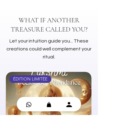
Colette & Gérard Lougarre
(Auteurs)
Coffret de 55 cartes + livret
WHAT IF ANOTHER
explicatif
TREASURE CALLED YOU?
Let your intuition guide you... These
creations could well complement your
ritual.
ÉDITION LIMITÉE