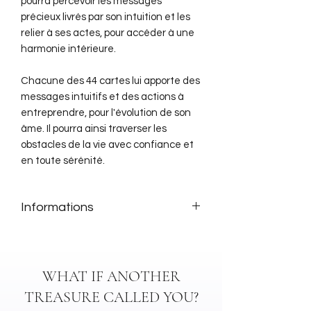
pourra percevoir les messages
précieux livrés par son intuition et les
relier à ses actes, pour accéder à une
harmonie intérieure.
Chacune des 44 cartes lui apporte des
messages intuitifs et des actions à
entreprendre, pour l'évolution de son
âme. Il pourra ainsi traverser les
obstacles de la vie avec confiance et
en toute sérénité.
Informations
Fairouz Salouli-Thielen et Ody
Giroux (Auteur)
Marie-Eve Lessard
WHAT IF ANOTHER
Coffret de 44 cartes
TREASURE CALLED YOU?