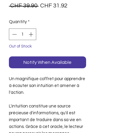
Regular
Sale
 CHF 39.90 
CHF 31.92
Price
Price
Quantity
*
Out of Stock
Notify When Available
Un magnifique coffret pour apprendre
à écouter son intuition et amener à
l'action.
L'intuition constitue une source
précieuse d'informations, qu'il est
important de traduire dans sa vie en
actions. Grâce à cet oracle, le lecteur