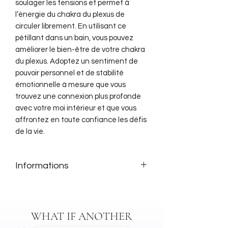
soulager les tensions et permet à
l’énergie du chakra du plexus de
circuler librement. En utilisant ce
pétillant dans un bain, vous pouvez
améliorer le bien-être de votre chakra
du plexus. Adoptez un sentiment de
pouvoir personnel et de stabilité
émotionnelle à mesure que vous
trouvez une connexion plus profonde
avec votre moi intérieur et que vous
affrontez en toute confiance les défis
de la vie.
Informations
Boîte coffret cadeau :
3 galets
petillants
Dimensions :
6 cm x 2 cm
WHAT IF ANOTHER
Ingrédients :
Sodium Bicarbonate,