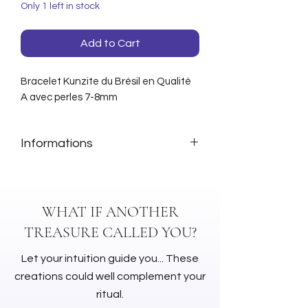
Only 1 left in stock
Add to Cart
Bracelet Kunzite du Brésil en Qualité
A avec perles 7-8mm
Informations
Origine :
Brésil
Qualité :
A
Perles :
7-8mm
WHAT IF ANOTHER
TREASURE CALLED YOU?
Let your intuition guide you... These
creations could well complement your
ritual.