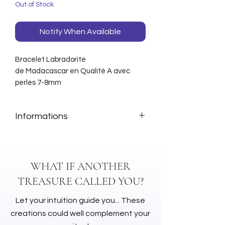
Out of Stock
Notify When Available
Bracelet Labradorite
de Madacascar en Qualité A avec
perles 7-8mm
Informations
Origine : Madagascar
Qualité : A
Perles : 7-8mm
WHAT IF ANOTHER
TREASURE CALLED YOU?
Let your intuition guide you... These
creations could well complement your