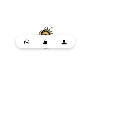
Boutique ésotérique suisse en ligne
+41 78 901 62 96
contact@witchsaloon.ch
Suisse
HORAIRES:
Lu-Ve : 11h00-19h00 ·
Uniquement en ligne