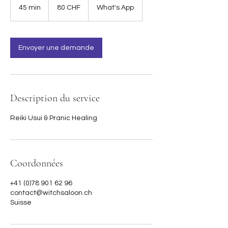
francs
45 min
4
80 CHF
What's App
suisses
5
m
i
n
Envoyer une demande
Description du service
Reiki Usui & Pranic Healing
Coordonnées
+41 (0)78 901 62 96
contact@witchsaloon.ch
Suisse