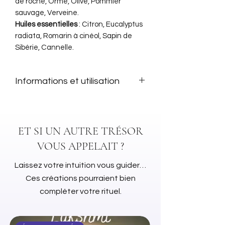
de roche, Orme, Olive, Pommier
sauvage, Verveine.
Huiles essentielles
: Citron, Eucalyptus
radiata, Romarin à cinéol, Sapin de
Sibérie, Cannelle.
Informations et utilisation
Infos générales :
Remède authentique de fleurs de
Bach
ET SI UN AUTRE TRÉSOR
Flacon vaporisateur 100 ml
VOUS APPELAIT ?
Aux essences biologiques et aux
huiles essentielles
Laissez votre intuition vous guider…
Utilisation :
Ces créations pourraient bien
Vaporiser 5 à 10 fois autour de vous
(spray aurique) ou dans une pièce
compléter votre rituel.
(spray - parfum d'ambiance)
Éviter le contact visuel.