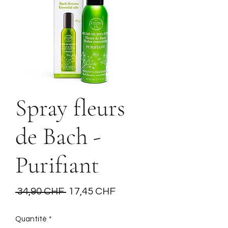
Spray fleurs
de Bach -
Purifiant
Prix
Prix
 34,90 CHF 
17,45 CHF
original
promotionnel
Quantité
*