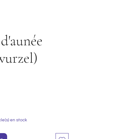
 d'aunée
wurzel)
cle(s) en stock