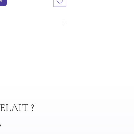
er
ELAIT ?
s