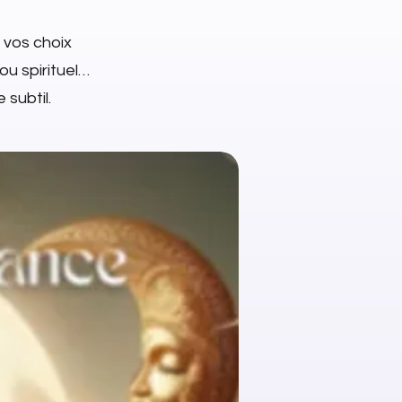
 vos choix
jou spirituel…
 subtil.
NEW