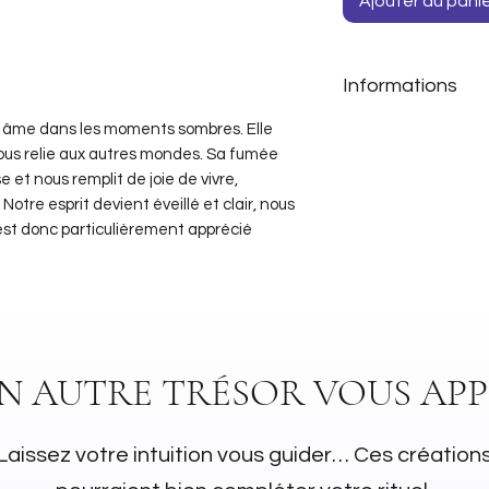
Ajouter au pani
Informations
e âme dans les moments sombres. Elle
Sachet de 30gr
ous relie aux autres mondes. Sa fumée
e et nous remplit de joie de vivre,
Notre esprit devient éveillé et clair, nous
 est donc particulièrement apprécié
UN AUTRE TRÉSOR VOUS APP
Laissez votre intuition vous guider… Ces création