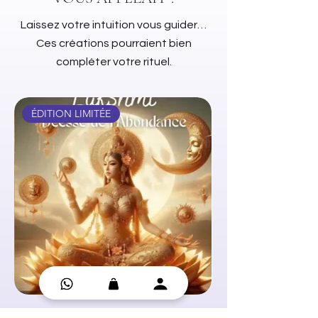
Laissez votre intuition vous guider…
Ces créations pourraient bien
compléter votre rituel.
ÉDITION LIMITÉE
Oracle Déesses de la Lune
Huile essentielle - C