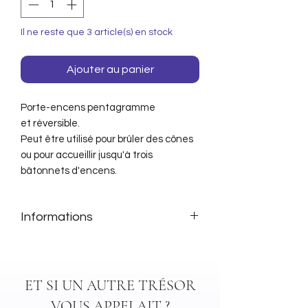
Il ne reste que 3 article(s) en stock
Ajouter au panier
Porte-encens pentagramme
et réversible.
Peut être utilisé pour brûler des cônes
ou pour accueillir jusqu'à trois
bâtonnets d'encens.
Informations
Matière: Métal
Dimensions: 10 cm
NB: Article fourni sans encens
ET SI UN AUTRE TRÉSOR
VOUS APPELAIT ?