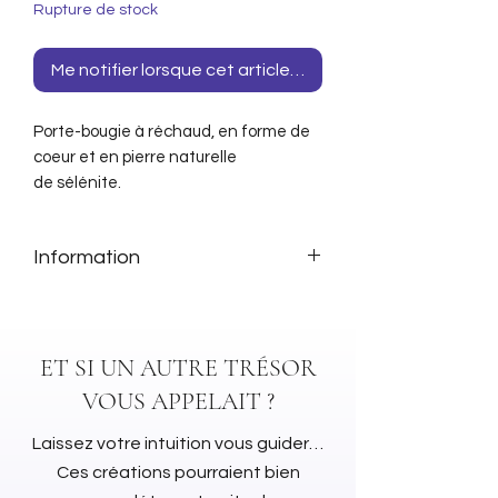
Rupture de stock
Me notifier lorsque cet article est disponible
Porte-bougie à réchaud, en forme de
coeur et en pierre naturelle
de sélénite.
Information
Veuillez noter que s'agissant de
produits naturels l'article peut
lègèrement varier de la photo
ET SI UN AUTRE TRÉSOR
VOUS APPELAIT ?
Laissez votre intuition vous guider…
Ces créations pourraient bien