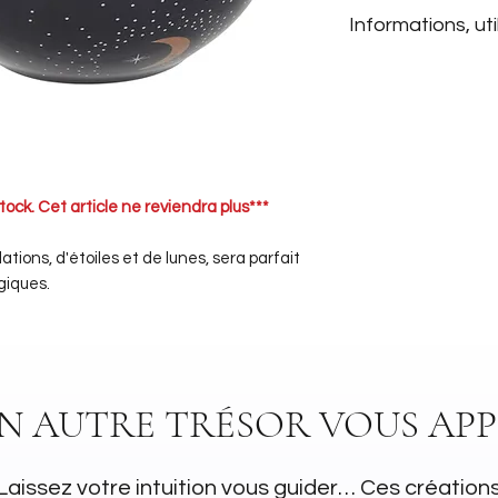
Informations, uti
Matière : Céram
Dimensions : 9.5
Ne passe pas au
Lavage à la mai
tock. Cet article ne reviendra plus***
tions, d'étoiles et de lunes, sera parfait
giques.
UN AUTRE TRÉSOR VOUS APP
Laissez votre intuition vous guider… Ces création