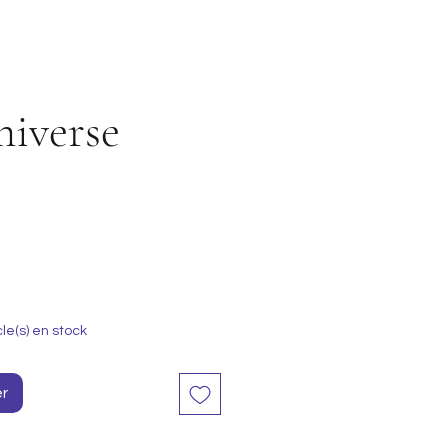
iverse
cle(s) en stock
er