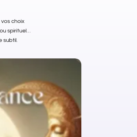
 vos choix
jou spirituel…
 subtil.
NEW