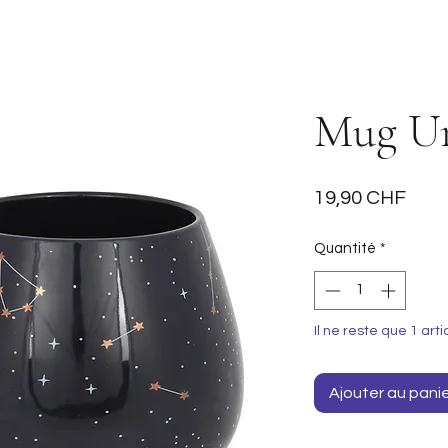
Mug Un
Prix
19,90 CHF
Quantité
*
Il ne reste que 1 arti
Ajouter au pani