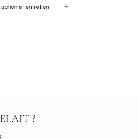
lisation et entretien
ique
cm x 8cm x 8cm
 micro-ondes
n uniquement
ELAIT ?
s