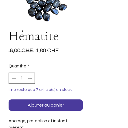
Hématite
Prix
Prix
 6,00 CHF 
4,80 CHF
original
promotionnel
Quantité
*
Il ne reste que 7 article(s) en stock
Ajouter au panier
Ancrage, protection et instant
présent.