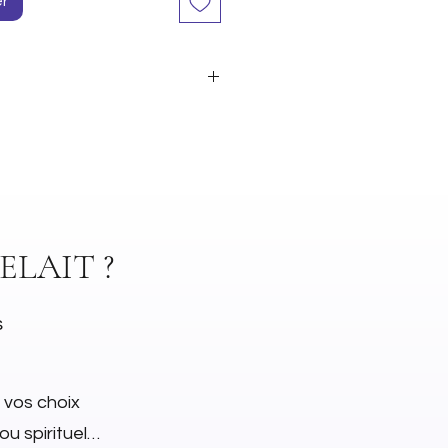
er
ml
ELAIT ?
s
 vos choix
jou spirituel…