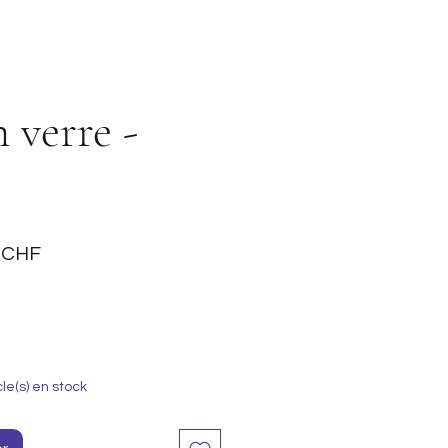
n verre -
Prix
5 CHF
nal
promotionnel
cle(s) en stock