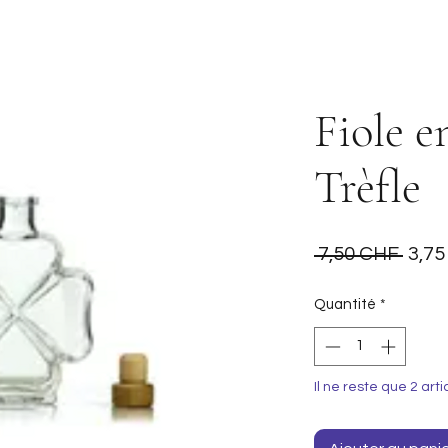
Fiole e
Trèfle
Prix
 7,50 CHF 
3,7
origi
Quantité
*
Il ne reste que 2 arti