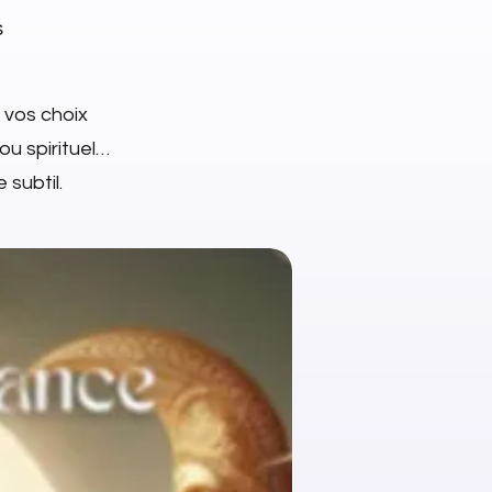
s
 vos choix
jou spirituel…
 subtil.
NEW