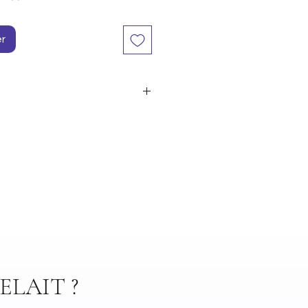
er
de haute qualité. Fini en bronze
la main
cm
ELAIT ?