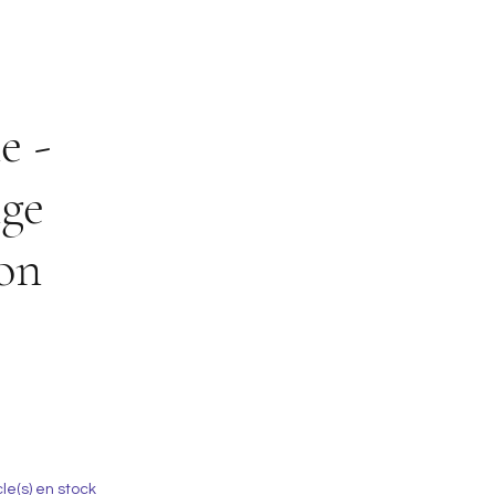
e -
ge
on
x
cle(s) en stock