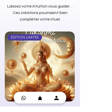
Laissez votre intuition vous guider…
Ces créations pourraient bien
compléter votre rituel.
ÉDITION LIMITÉE
Oracle Déesses de la Lune
Huile essentielle - C