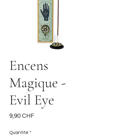
Encens
Magique -
Evil Eye
Prix
9,90 CHF
Quantité
*