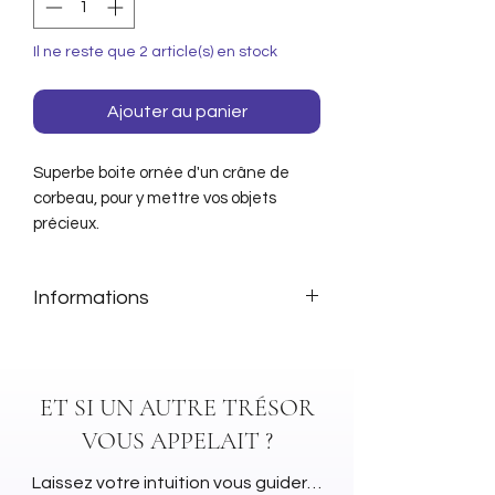
Il ne reste que 2 article(s) en stock
Ajouter au panier
Superbe boite ornée d'un crâne de
corbeau, pour y mettre vos objets
précieux.
Informations
Matière: Résine de haute qualité.
Détails peints à la main
Dimensions: 16.5 cm
ET SI UN AUTRE TRÉSOR
VOUS APPELAIT ?
Laissez votre intuition vous guider…