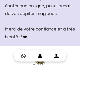
ésotérique en ligne, pour l’achat
de vos pépites magiques !
Merci de votre confiance et à très
bientôt ! ❤️
Swiss online esoteric shop
+41 78 901 62 96
contact@witchsaloon.ch
Swiss