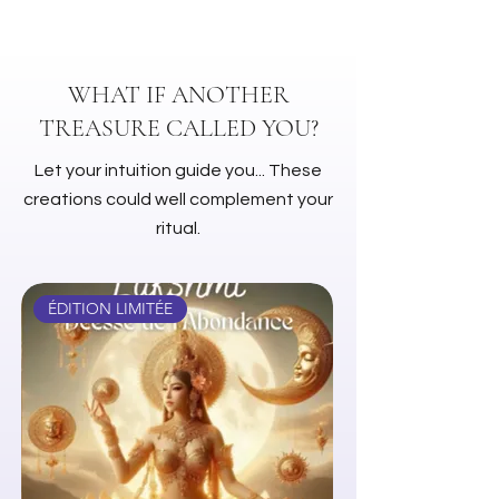
80 gr par sachet
Attention : Destiné aux rituels et à
un usage externe uniquement. Ne
WHAT IF ANOTHER
pas avaler.
TREASURE CALLED YOU?
Let your intuition guide you... These
creations could well complement your
ritual.
ÉDITION LIMITÉE