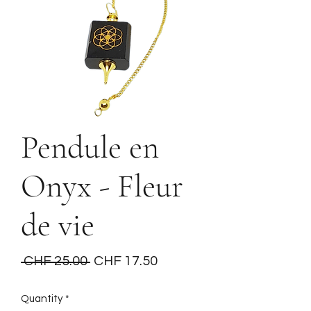
Pendule en
Onyx - Fleur
de vie
Regular
Sale
 CHF 25.00 
CHF 17.50
Price
Price
Quantity
*