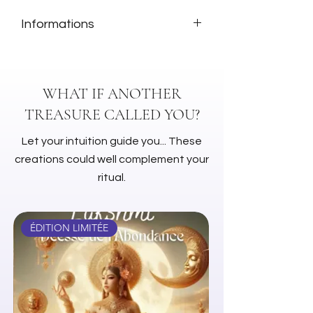
Informations
Meggan Watterson (Auteur)
Lisbeth Cheever-Gessaman
Coffret de 53 cartes
WHAT IF ANOTHER
TREASURE CALLED YOU?
Let your intuition guide you... These
creations could well complement your
ritual.
ÉDITION LIMITÉE