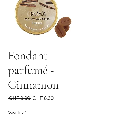
Fondant
parfumé -
Cinnamon
Regular
Sale
 CHF 9.00 
CHF 6.30
Price
Price
Quantity
*