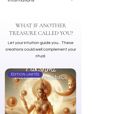
Informations
Cire de soja parfumée
Produit naturel et écologique
Contient 12 mini-fondants avec
WHAT IF ANOTHER
une durée moyenne de parfum de
TREASURE CALLED YOU?
20 heures par boîte
Fabriqué à la main au Royaume-Uni
Let your intuition guide you... These
creations could well complement your
ritual.
ÉDITION LIMITÉE