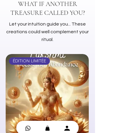
WHAT IF ANOTHER
Dimensions: 23 cm
TREASURE CALLED YOU?
Let your intuition guide you... These
creations could well complement your
ritual.
ÉDITION LIMITÉE