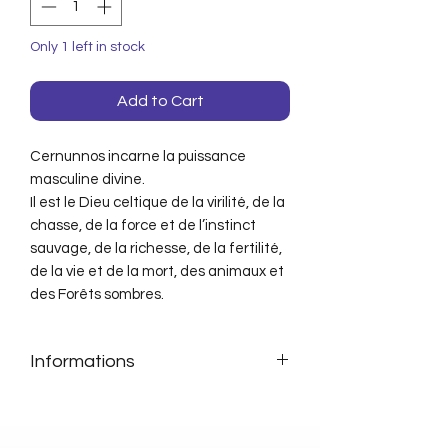
Only 1 left in stock
Add to Cart
Cernunnos incarne la puissance
masculine divine.
Il est le Dieu celtique de la virilité, de la
chasse, de la force et de l’instinct
sauvage, de la richesse, de la fertilité,
de la vie et de la mort, des animaux et
des Forêts sombres.
Informations
Matière: Résine de haute qualité.
Fini en bronze
Détails peints à la main