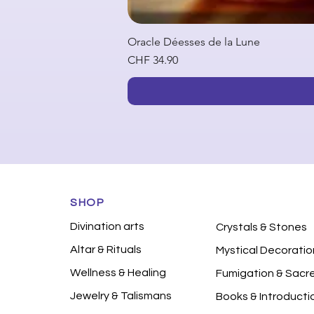
Oracle Déesses de la Lune
Price
CHF 34.90
SHOP
Divination arts
Crystals & Stones
Altar & Rituals
Mystical Decoratio
Wellness & Healing
Fumigation & Sacr
Jewelry & Talismans
Books & Introducti