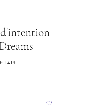
d'intention
 Dreams
ular
Sale
F 16.14
ce
Price