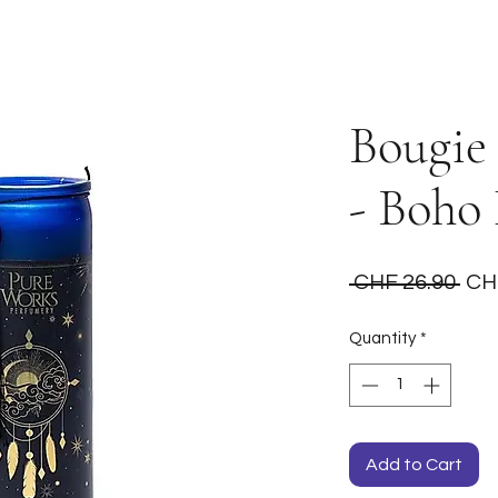
Bougie 
- Boho
Reg
 CHF 26.90 
CH
Pri
Quantity
*
Add to Cart