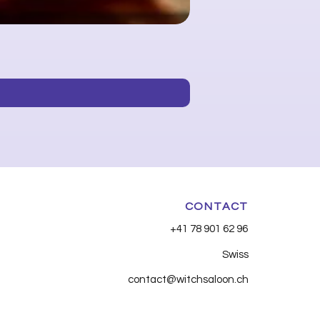
Huile essentielle - Clou d
Price
CHF 7.90
CONTACT
+41 78 901 62 96
Swiss
contact@witchsaloon.ch