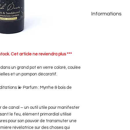
Informations
Dimensions: 20.5
Composant : Cire
Durée de combust
Mèche en coton
Attention: Ne jam
stock. Cet article ne reviendra plus ***
sans surveillanc
dans un grand pot en verre coloré, coulée
ielles et un pompon décoratif.
méditations 💫 Parfum
: Myrrhe & bois de
r de canal – un outil utile pour manifester
sant le feu, élément primordial utilisé
tures pour son pouvoir de transmuter une
lumière révélatrice sur des choses qui