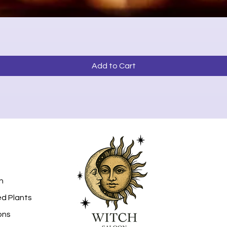
Quick View
Add to Cart
n
ed Plants
ons