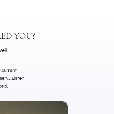
ED YOU?
well
r current
ery... Listen
rld.