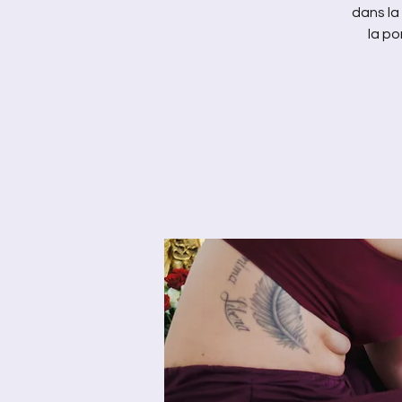
dans la
la po