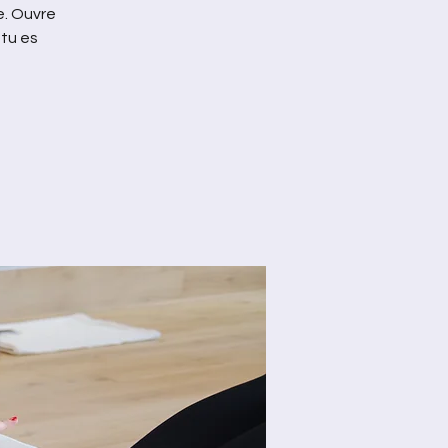
e. Ouvre
 tu es