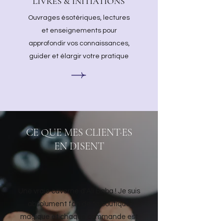
LIVRES & INITIATIONS
Ouvrages ésotériques, lectures
et enseignements pour
approfondir vos connaissances,
guider et élargir votre pratique
CE QUE MES CLIENT·ES
EN DISENT
Une vraie caverne d'Ali Baba ! Je suis
absolument fan de ta boutique
magique et chaque commande est