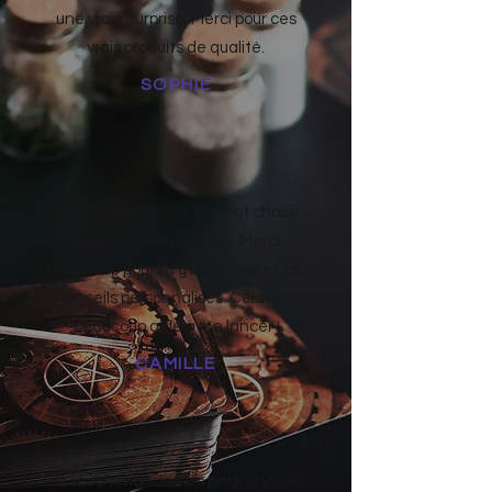
une vraie surprise. Merci pour ces
vrais produits de qualité.
SOPHIE
Je ne savais pas quel tarot choisir
pour ma première fois. Merci
beaucoup pour ta gentillesse et tes
conseils personnalisés. Cela m'a
beaucoup aidé à me lancer !
CAMILLE
Je recommandes les pack encens